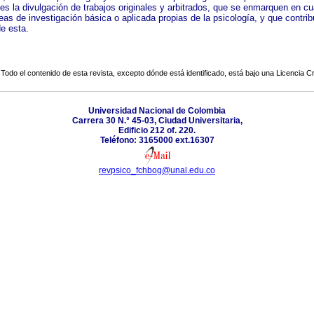
 es la divulgación de trabajos originales y arbitrados, que se enmarquen en cu
eas de investigación básica o aplicada propias de la psicología, y que contrib
e esta.
Todo el contenido de esta revista, excepto dónde está identificado, está bajo una
Licencia 
Universidad Nacional de Colombia
Carrera 30 N.° 45-03, Ciudad Universitaria,
Edificio 212 of. 220.
Teléfono: 3165000 ext.16307
revpsico_fchbog@unal.edu.co