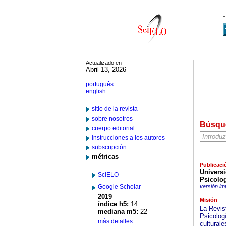
Actualizado en
Abril 13, 2026
português
english
sitio de la revista
sobre nosotros
Búsqu
cuerpo editorial
instrucciones a los autores
subscripción
métricas
Publicaci
Univers
SciELO
Psicolo
Google Scholar
versión im
2019
Misión
índice h5:
14
La Revis
mediana m5:
22
Psicolog
más detalles
culturale